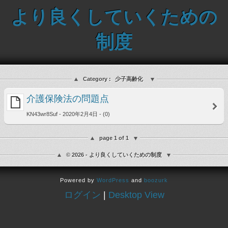
より良くしていくための
制度
Category :
少子高齢化
介護保険法の問題点
KN43wr8Suf - 2020年2月4日 - (0)
page 1 of 1
© 2026 - より良くしていくための制度
Powered by
WordPress
and
boozurk
ログイン
|
Desktop View